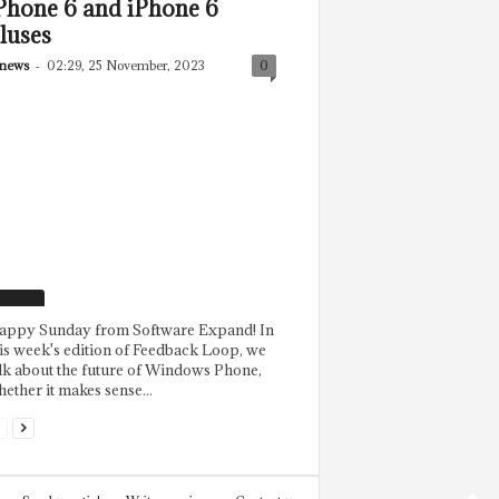
Phone 6 and iPhone 6
luses
news
-
02:29, 25 November, 2023
0
eatured
appy Sunday from Software Expand! In
is week's edition of Feedback Loop, we
lk about the future of Windows Phone,
ether it makes sense...