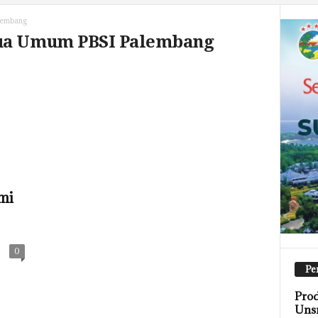
lembang
tua Umum PBSI Palembang
mi
0
Pe
Prod
Unsr