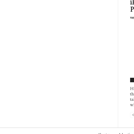
i
P
ve
F
H
th
ta
wh