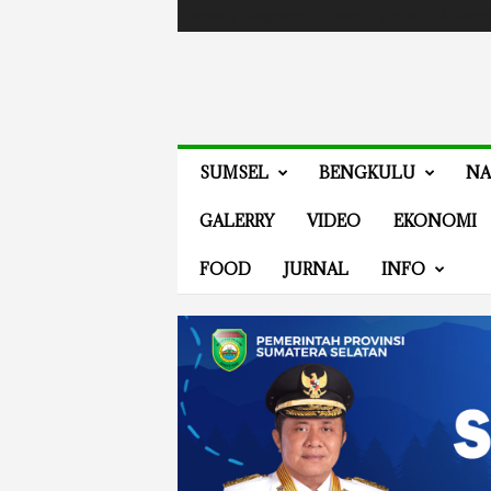
Masuk / Bergabung
Events
Guides
Advertis
V
SUMSEL
BENGKULU
NA
E
N
GALERRY
VIDEO
EKONOMI
E
W
FOOD
JURNAL
INFO
S