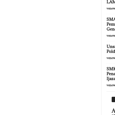
LA
venew
SMA 
Pemu
Gen
venew
Unsr
Pold
venew
SMK
Pena
Ijaz
venew
A