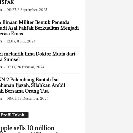
MSPAK
s
-
08:27, 3 September, 2025
Binaan Militer Bentuk Pemuda
di Asal Fakfak Berkualitas Menjadi
erasi Emas
s
-
12:07, 8 Juli, 2024
i melantik lima Doktor Muda dari
a Sumsel
s
-
07:13, 26 Februari, 2024
N 2 Palembang Bantah Isu
hanan Ijazah, Silahkan Ambil
ah Bersama Orang Tua
s
-
08:05, 19 Desember, 2024
Profil Tokoh
pple sells 10 million