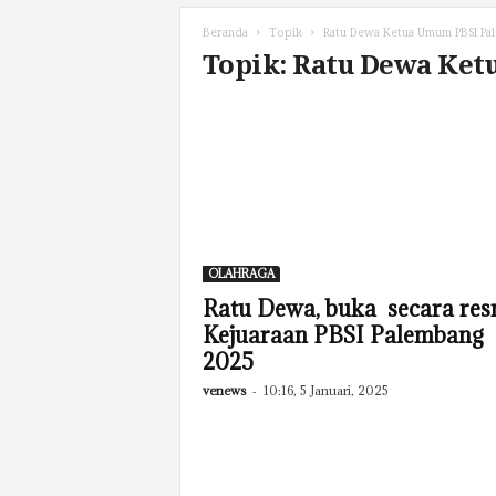
Beranda
Topik
Ratu Dewa Ketua Umum PBSI Pa
Topik: Ratu Dewa Ke
OLAHRAGA
Ratu Dewa, buka secara res
Kejuaraan PBSI Palembang
2025
venews
-
10:16, 5 Januari, 2025