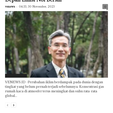
venews
-
04:33, 30 November, 2023
0
Laporan Khusus
VENEWS.ID -Perubahan iklim berdampak pada dunia dengan
tingkat yang belum pernah terjadi sebelumnya. Konsentrasi gas
rumah kaca di atmosfer terus meningkat dan suhu rata-rata
global...