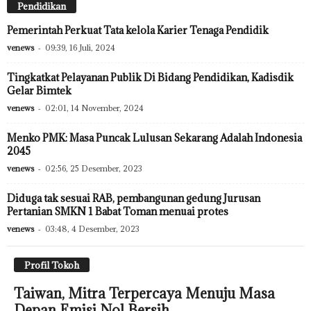
Pendidikan
Pemerintah Perkuat Tata kelola Karier Tenaga Pendidik
venews
-
09:39, 16 Juli, 2024
Tingkatkat Pelayanan Publik Di Bidang Pendidikan, Kadisdik
Gelar Bimtek
venews
-
02:01, 14 November, 2024
Menko PMK: Masa Puncak Lulusan Sekarang Adalah Indonesia
2045
venews
-
02:56, 25 Desember, 2023
Diduga tak sesuai RAB, pembangunan gedung Jurusan
Pertanian SMKN 1 Babat Toman menuai protes
venews
-
03:48, 4 Desember, 2023
Profil Tokoh
Taiwan, Mitra Terpercaya Menuju Masa
Depan Emisi Nol Bersih