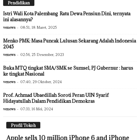
Pendidikan
Istri Wali Kota Palembang Ratu Dewa Pensiun Dini, ternyata
ini alasannya?
venews
-
08:51, 18 Maret, 2025
Menko PMK: Masa Puncak Lulusan Sekarang Adalah Indonesia
2045
venews
-
02:56, 25 Desember, 2023
Buka MTQ tingkat SMA/SMK se Sumsel, PJ Gubernur : harus
ke tingkat Nasional
venews
-
07:40, 29 Oktober, 2024
Prof. Achmad Ubaedillah Soroti Peran UIN Syarif
Hidayatullah Dalam Pendidikan Demokras
venews
-
07:33, 16 Mei, 2024
Profil Tokoh
Apple sells 10 million iPhone 6 and iPhone