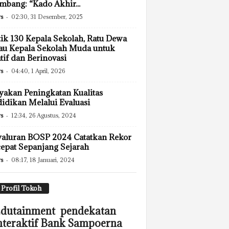
mbang: “Kado Akhir...
s
-
02:30, 31 Desember, 2025
ik 130 Kepala Sekolah, Ratu Dewa
u Kepala Sekolah Muda untuk
tif dan Berinovasi
s
-
04:40, 1 April, 2026
akan Peningkatan Kualitas
idikan Melalui Evaluasi
s
-
12:34, 26 Agustus, 2024
aluran BOSP 2024 Catatkan Rekor
epat Sepanjang Sejarah
s
-
08:17, 18 Januari, 2024
Profil Tokoh
dutainment pendekatan
nteraktif Bank Sampoerna