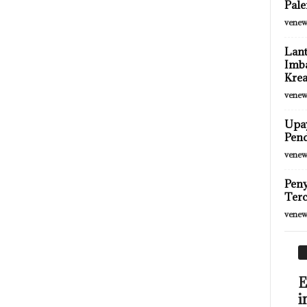
Pale
venew
Lant
Imba
Krea
venew
Upay
Pend
venew
Peny
Terc
venew
E
i