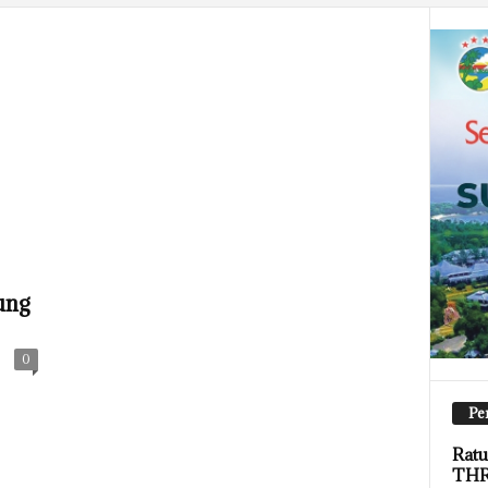
ung
0
Pe
Ratu
THR