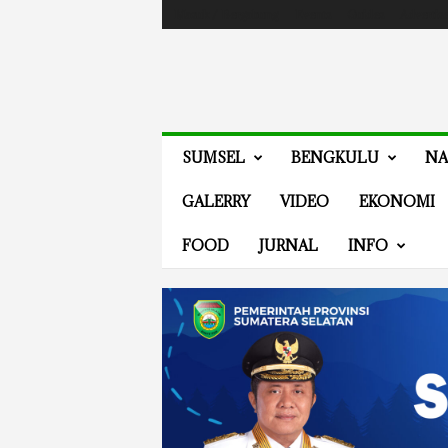
Masuk / Bergabung
Events
Guides
Advertis
V
SUMSEL
BENGKULU
NA
E
N
GALERRY
VIDEO
EKONOMI
E
W
FOOD
JURNAL
INFO
S