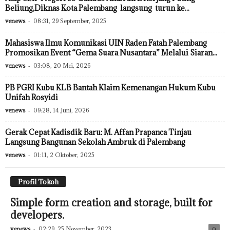
Beliung,Diknas Kota Palembang langsung turun ke...
venews
-
08:31, 29 September, 2025
Mahasiswa Ilmu Komunikasi UIN Raden Fatah Palembang
Promosikan Event “Gema Suara Nusantara” Melalui Siaran...
venews
-
03:08, 20 Mei, 2026
PB PGRI Kubu KLB Bantah Klaim Kemenangan Hukum Kubu
Unifah Rosyidi
venews
-
09:28, 14 Juni, 2026
Gerak Cepat Kadisdik Baru: M. Affan Prapanca Tinjau
Langsung Bangunan Sekolah Ambruk di Palembang
venews
-
01:11, 2 Oktober, 2025
Profil Tokoh
Simple form creation and storage, built for
developers.
venews
-
02:29, 25 November, 2023
0