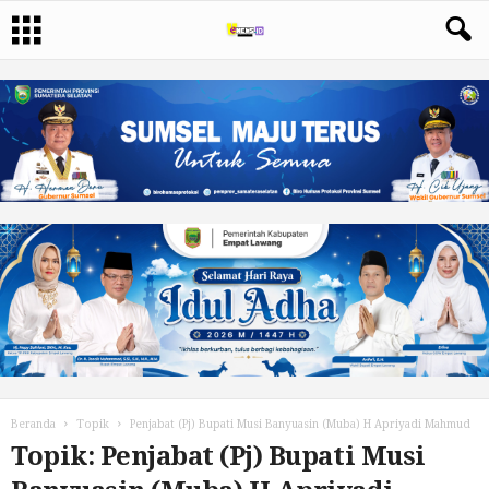
Beranda
Topik
Penjabat (Pj) Bupati Musi Banyuasin (Muba) H Apriyadi Mahmud
Topik: Penjabat (Pj) Bupati Musi