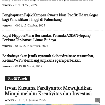
venews
-
11:39, 3 Mei, 2024
Penghapusan Pajak Kampus Swasta Non-Profit: Udara Segar
bagi Pendidikan Tinggi di Palembang
venews
-
09:34, 15 Oktober, 2025
Kapal Nippon Maru Bersandar: Pemuda ASEAN-Jepang
Perkuat Diplomasi Lintas Budaya
venews
-
05:15, 22 November, 2024
Berbahaya akan jentik nyamuk akibat drainase tersumbat,
Ketua DWP Palembang janjikan segera perbaikan
venews
-
01:19, 18 Maret, 2025
Profil Tokoh
Irvan Kusuma Fardiyanto: Mewujudkan
Mimpi melalui Kreativitas dan Investasi
venews
-
11:08, 13 Januari, 2025
0