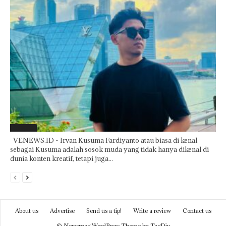
Featured
VENEWS.ID - Irvan Kusuma Fardiyanto atau biasa di kenal
sebagai Kusuma adalah sosok muda yang tidak hanya dikenal di
dunia konten kreatif, tetapi juga...
About us
Advertise
Send us a tip!
Write a review
Contact us
© Newsmag WordPress Theme by TagDiv