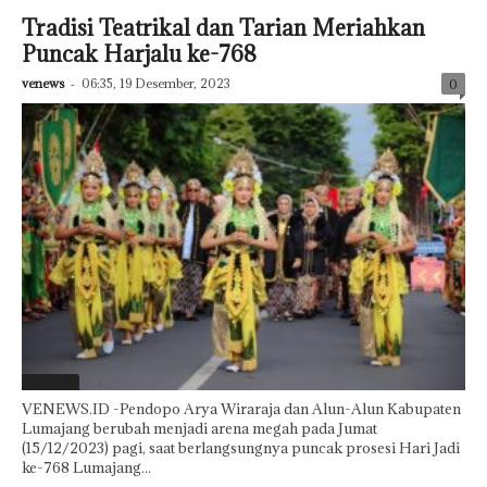
Tradisi Teatrikal dan Tarian Meriahkan
Puncak Harjalu ke-768
venews
-
06:35, 19 Desember, 2023
0
Featured
VENEWS.ID -Pendopo Arya Wiraraja dan Alun-Alun Kabupaten
Lumajang berubah menjadi arena megah pada Jumat
(15/12/2023) pagi, saat berlangsungnya puncak prosesi Hari Jadi
ke-768 Lumajang...