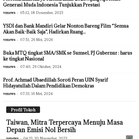
Generasi Muda Indonesia Tunjukkan Prestasi
venews
-
05:12, 18 Desember, 2023
YSDI dan Bank Mandiri Gelar Nonton Bareng Film “Semua
Akan Baik-Baik Saja”, Hadirkan Ruang...
venews
-
07:51, 26 Mei, 2026
Buka MTQ tingkat SMA/SMK se Sumsel, PJ Gubernur : harus
ke tingkat Nasional
venews
-
07:40, 29 Oktober, 2024
Prof. Achmad Ubaedillah Soroti Peran UIN Syarif
Hidayatullah Dalam Pendidikan Demokras
venews
-
07:33, 16 Mei, 2024
Profil Tokoh
Taiwan, Mitra Terpercaya Menuju Masa
Depan Emisi Nol Bersih
venews
-
04:33, 30 November, 2023
0