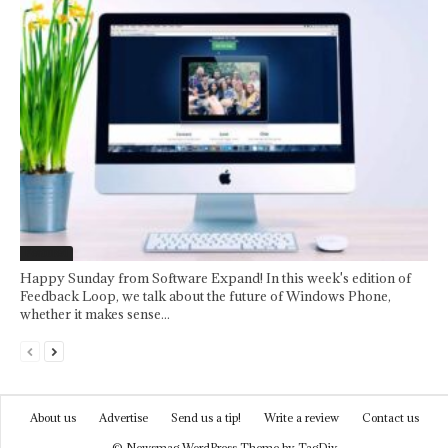
Featured
Happy Sunday from Software Expand! In this week's edition of
Feedback Loop, we talk about the future of Windows Phone,
whether it makes sense...
About us
Advertise
Send us a tip!
Write a review
Contact us
© Newsmag WordPress Theme by TagDiv