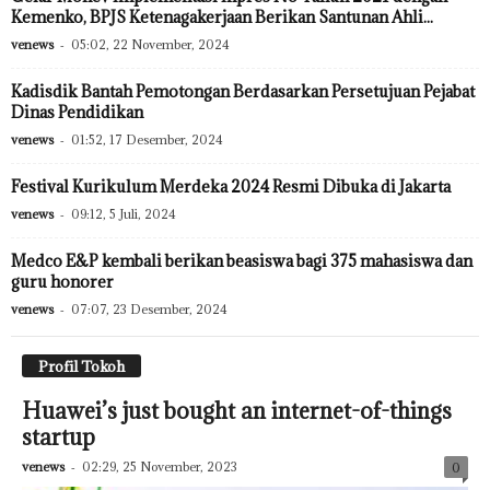
Kemenko, BPJS Ketenagakerjaan Berikan Santunan Ahli...
venews
-
05:02, 22 November, 2024
Kadisdik Bantah Pemotongan Berdasarkan Persetujuan Pejabat
Dinas Pendidikan
venews
-
01:52, 17 Desember, 2024
Festival Kurikulum Merdeka 2024 Resmi Dibuka di Jakarta
venews
-
09:12, 5 Juli, 2024
Medco E&P kembali berikan beasiswa bagi 375 mahasiswa dan
guru honorer
venews
-
07:07, 23 Desember, 2024
Profil Tokoh
Huawei’s just bought an internet-of-things
startup
venews
-
02:29, 25 November, 2023
0