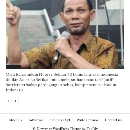
Featured
Oleh Ichsanuddin Noorsy Sekitar 40 tahun lalu, saat Indonesia
didikte Amerika Serikat untuk melepas hambatan tarif (tariff
barrier) terhadap perdagangan bebas, hampir semua ekonom
Indonesia...
About us
Advertise
Send us a tip!
Write a review
Contact us
© Newsmag WordPress Theme by TagDiv