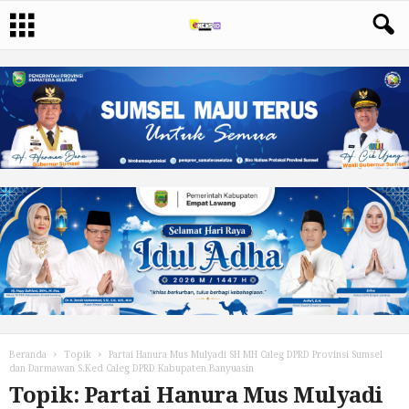
Beranda
Topik
Partai Hanura Mus Mulyadi SH MH Caleg DPRD Provinsi Sumsel
dan Darmawan S.Ked Caleg DPRD Kabupaten Banyuasin
Topik: Partai Hanura Mus Mulyadi