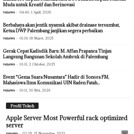
Muda untuk Kreatif dan Berinovasi
venews
-
04:40, 1 April, 2026
Berbahaya akan jentik nyamuk akibat drainase tersumbat,
Ketua DWP Palembang janjikan segera perbaikan
venews
-
01:19, 18 Maret, 2025
Gerak Cepat Kadisdik Baru: M. Affan Prapanca Tinjau
Langsung Bangunan Sekolah Ambruk di Palembang
venews
-
01:11, 2 Oktober, 2025
Event “Gema Suara Nusantara” Hadir di Sonora FM,
Mahasiswa Ilmu Komunikasi UIN Raden Fatah...
venews
-
10:11, 30 Mei, 2026
Profil Tokoh
Apple Server Most Powerful rack optimized
server
venews
-
02:29, 25 November, 2023
0