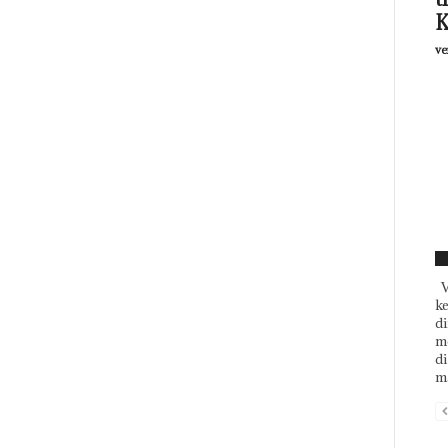
K
ve
F
V
k
di
m
d
ma