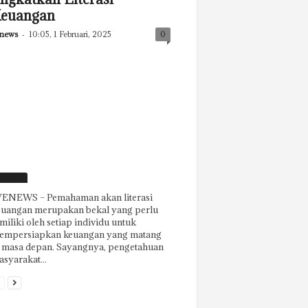
euangan
news
-
10:05, 1 Februari, 2025
0
eatured
ENEWS – Pemahaman akan literasi
euangan merupakan bekal yang perlu
miliki oleh setiap individu untuk
empersiapkan keuangan yang matang
i masa depan. Sayangnya, pengetahuan
syarakat...