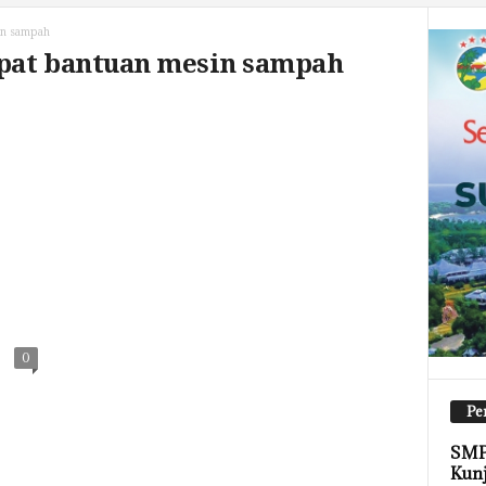
in sampah
pat bantuan mesin sampah
0
Pe
SMP
Kun