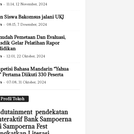
s
-
11:14, 12 November, 2024
n Siswa Bakomsus jalani UKJ
s
-
08:15, 7 Desember, 2024
udah Pemetaan Dan Evaluasi,
sdik Gelar Pelatihan Rapor
didikan
s
-
12:01, 22 Oktober, 2024
etisi Bahasa Mandarin “Yahua
 Pertama Diikuti 330 Peserta
s
-
07:08, 31 Oktober, 2024
Profil Tokoh
dutainment pendekatan
nteraktif Bank Sampoerna
i Sampoerna Fest
ingkatkan Literasi