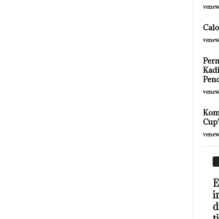
venew
Calo
venew
Perm
Kadi
Pen
venew
Komp
Cup”
venew
E
i
d
t