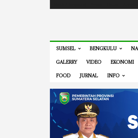
Masuk / Bergabung
Events
Guides
Advertis
V
SUMSEL
BENGKULU
NA
E
N
GALERRY
VIDEO
EKONOMI
E
W
FOOD
JURNAL
INFO
S