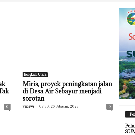
Bengkulu Utara
ak
Miris, proyek peningkatan jalan
Tak
di Desa Air Sebayur menjadi
sorotan
venews
-
07:50, 26 Februari, 2025
0
0
Pe
Pela
SUM