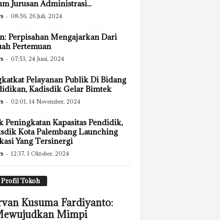
 Jurusan Administrasi...
s
-
08:56, 26 Juli, 2024
n: Perpisahan Mengajarkan Dari
uah Pertemuan
s
-
07:53, 24 Juni, 2024
katkat Pelayanan Publik Di Bidang
idikan, Kadisdik Gelar Bimtek
s
-
02:01, 14 November, 2024
k Peningkatan Kapasitas Pendidik,
sdik Kota Palembang Launching
kasi Yang Tersinergi
s
-
12:37, 1 Oktober, 2024
Profil Tokoh
rvan Kusuma Fardiyanto:
ewujudkan Mimpi