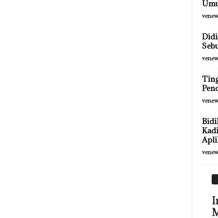
Umum
venew
Didi
Seb
venew
Ting
Pend
venew
Bidi
Kadi
Apli
venew
I
M