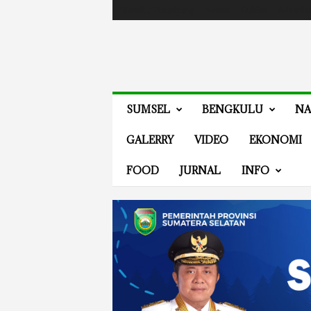
Masuk / Bergabung
Events
Guides
Advertis
V
SUMSEL
BENGKULU
NA
E
N
GALERRY
VIDEO
EKONOMI
E
W
FOOD
JURNAL
INFO
S