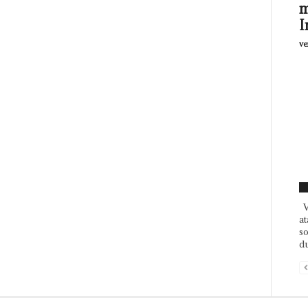
m
I
ve
F
V
at
so
du