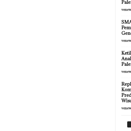
Pale
venew
SMA 
Pemu
Gen
venew
Keti
Ana
Pal
venew
Repl
Komu
Pred
Wisu
venew