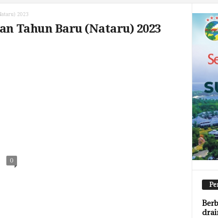
Nataru) 2023
dan Tahun Baru (Nataru) 2023
0
Pe
Berb
drai