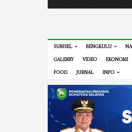
Masuk / Bergabung
Events
Guides
Advertis
V
SUMSEL
BENGKULU
NA
E
N
GALERRY
VIDEO
EKONOMI
E
W
FOOD
JURNAL
INFO
S