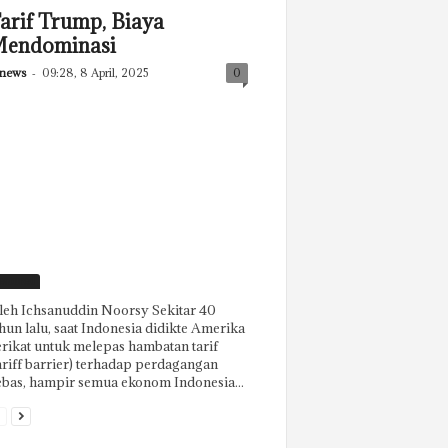
arif Trump, Biaya
endominasi
news
-
09:28, 8 April, 2025
0
eatured
eh Ichsanuddin Noorsy Sekitar 40
hun lalu, saat Indonesia didikte Amerika
rikat untuk melepas hambatan tarif
ariff barrier) terhadap perdagangan
bas, hampir semua ekonom Indonesia...