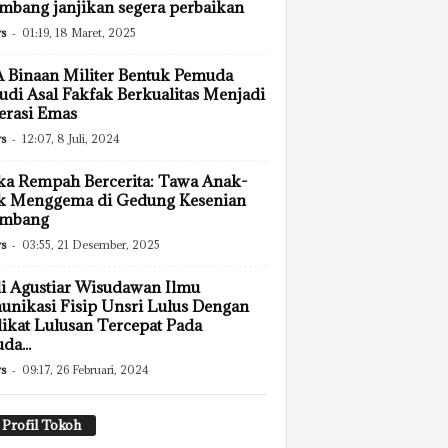
mbang janjikan segera perbaikan
s
-
01:19, 18 Maret, 2025
Binaan Militer Bentuk Pemuda
di Asal Fakfak Berkualitas Menjadi
erasi Emas
s
-
12:07, 8 Juli, 2024
ka Rempah Bercerita: Tawa Anak-
k Menggema di Gedung Kesenian
embang
s
-
03:55, 21 Desember, 2025
i Agustiar Wisudawan Ilmu
nikasi Fisip Unsri Lulus Dengan
ikat Lulusan Tercepat Pada
da...
s
-
09:17, 26 Februari, 2024
Profil Tokoh