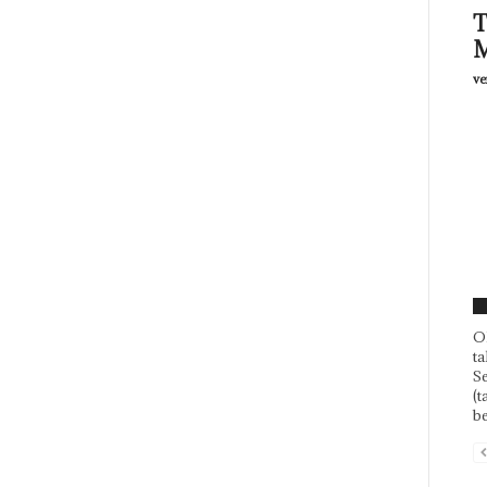
T
M
ve
F
Ol
ta
Se
(t
be