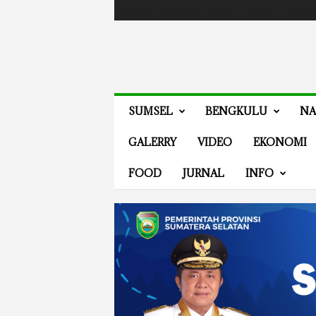
Masuk / Bergabung
Events
Guides
Advertis
V
SUMSEL
BENGKULU
NA
E
N
GALERRY
VIDEO
EKONOMI
E
W
FOOD
JURNAL
INFO
S