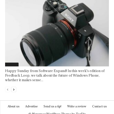
Featured
Happy Sunday from Software Expand! In this week's edition of
Feedback Loop, we talk about the future of Windows Phone,
whether it makes sense...
About us
Advertise
Send us a tip!
Write a review
Contact us
© Newsmag WordPress Theme by TagDiv