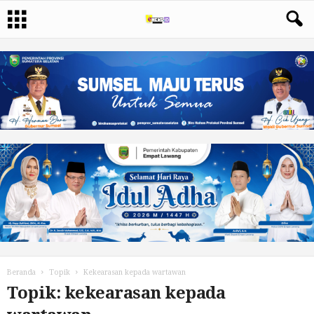
Beranda
Topik
Kekearasan kepada wartawan
Topik: kekearasan kepada