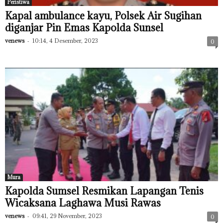
Peristiwa
Kapal ambulance kayu, Polsek Air Sugihan
diganjar Pin Emas Kapolda Sunsel
venews
-
10:14, 4 Desember, 2023
0
Mura
Kapolda Sumsel Resmikan Lapangan Tenis
Wicaksana Laghawa Musi Rawas
venews
-
09:41, 29 November, 2023
0