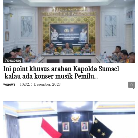
Palembang
Ini point khusus arahan Kapolda Sumsel
kalau ada konser musik Pemilu...
venews
-
10:32, 5 Desember, 2023
0