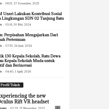
s
-
06:51, 27 Desember, 2025
Unsri Lakukan Kontribusi Sosial
a Lingkungan SDN 02 Tanjung Batu
s
-
03:16, 30 Mei, 2024
n: Perpisahan Mengajarkan Dari
uah Pertemuan
s
-
07:53, 24 Juni, 2024
ik 130 Kepala Sekolah, Ratu Dewa
u Kepala Sekolah Muda untuk
tif dan Berinovasi
s
-
04:40, 1 April, 2026
Profil Tokoh
xperiencing the new
culus Rift VR headset
news
-
02:29, 25 November, 2023
0