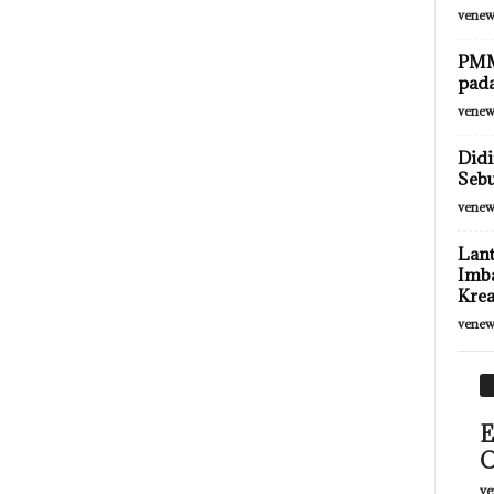
venew
PMM 
pad
venew
Didi
Seb
venew
Lant
Imba
Krea
venew
E
O
ve