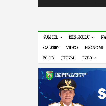
Masuk / Bergabung
Events
Guides
Advertis
V
SUMSEL
BENGKULU
NA
E
N
GALERRY
VIDEO
EKONOMI
E
W
FOOD
JURNAL
INFO
S