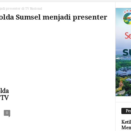
adi presenter di TV Nasional
olda Sumsel menjadi presenter
lda
 TV
Pe
0
Keti
Men