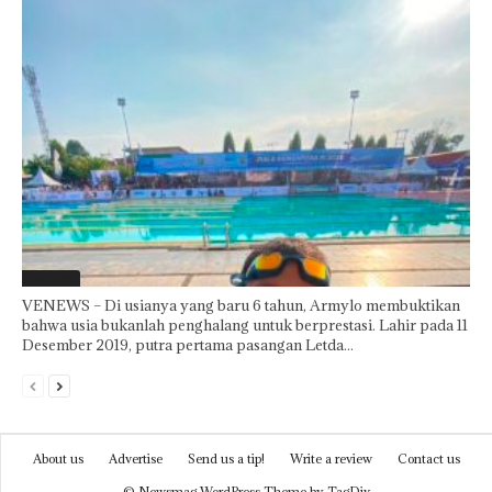
Featured
VENEWS – Di usianya yang baru 6 tahun, Armylo membuktikan
bahwa usia bukanlah penghalang untuk berprestasi. Lahir pada 11
Desember 2019, putra pertama pasangan Letda...
About us
Advertise
Send us a tip!
Write a review
Contact us
© Newsmag WordPress Theme by TagDiv