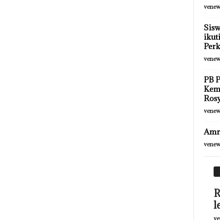
venew
Sisw
ikut
Per
venew
PB 
Kem
Rosy
venew
Amri
venew
R
l
ve