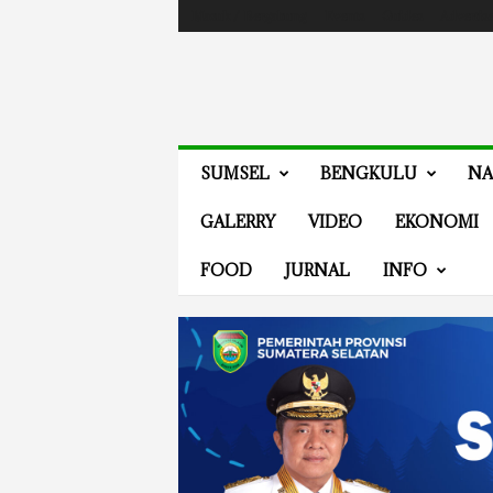
Masuk / Bergabung
Events
Guides
Advertis
V
SUMSEL
BENGKULU
NA
E
N
GALERRY
VIDEO
EKONOMI
E
W
FOOD
JURNAL
INFO
S