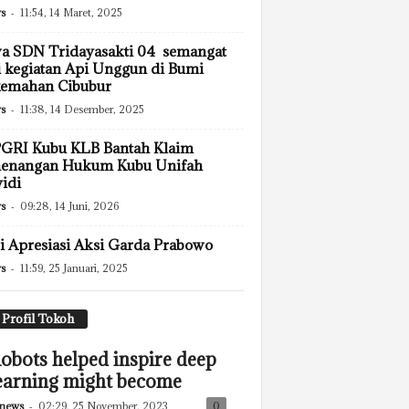
s
-
11:54, 14 Maret, 2025
a SDN Tridayasakti 04 semangat
i kegiatan Api Unggun di Bumi
kemahan Cibubur
s
-
11:38, 14 Desember, 2025
PGRI Kubu KLB Bantah Klaim
enangan Hukum Kubu Unifah
idi
s
-
09:28, 14 Juni, 2026
 Apresiasi Aksi Garda Prabowo
s
-
11:59, 25 Januari, 2025
Profil Tokoh
obots helped inspire deep
earning might become
news
-
02:29, 25 November, 2023
0