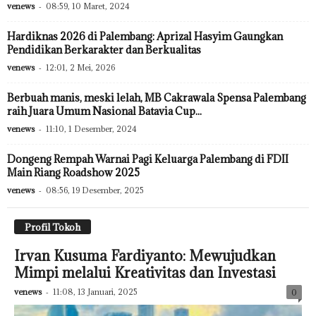
venews
-
08:59, 10 Maret, 2024
Hardiknas 2026 di Palembang: Aprizal Hasyim Gaungkan
Pendidikan Berkarakter dan Berkualitas
venews
-
12:01, 2 Mei, 2026
Berbuah manis, meski lelah, MB Cakrawala Spensa Palembang
raih Juara Umum Nasional Batavia Cup...
venews
-
11:10, 1 Desember, 2024
Dongeng Rempah Warnai Pagi Keluarga Palembang di FDII
Main Riang Roadshow 2025
venews
-
08:56, 19 Desember, 2025
Profil Tokoh
Irvan Kusuma Fardiyanto: Mewujudkan
Mimpi melalui Kreativitas dan Investasi
venews
-
11:08, 13 Januari, 2025
0