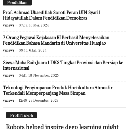
Pendidikan
Prof. Achmad Ubaedillah Soroti Peran UIN Syarif
Hidayatullah Dalam Pendidikan Demokras
venews
-
07:33, 16 Mei, 2024
7 Orang Pegawai Kejaksaan RI Berhasil Menyelesaikan
Pendidikan Bahasa Mandarin di Universitas Huaqiao
venews
-
09:46, 6 Juli, 2024
Siswa Muba Raih Juara 1 DKS Tingkat Provinsi dan Bersiap ke
Internasional
venews
-
04:11, 18 November, 2025
Teknologi Penyimpanan Produk Hortikultura Atmosfir
Terkendali Memperpanjang Masa Simpan
venews
-
12:49, 29 Desember, 2023
Profil Tokoh
Robots helped inspire deep learning might