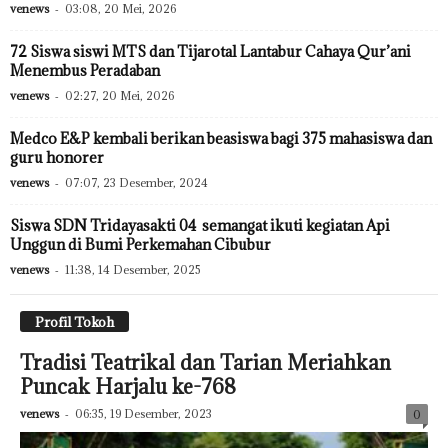
venews
-
03:08, 20 Mei, 2026
72 Siswa siswi MTS dan Tijarotal Lantabur Cahaya Qur’ani
Menembus Peradaban
venews
-
02:27, 20 Mei, 2026
Medco E&P kembali berikan beasiswa bagi 375 mahasiswa dan
guru honorer
venews
-
07:07, 23 Desember, 2024
Siswa SDN Tridayasakti 04 semangat ikuti kegiatan Api
Unggun di Bumi Perkemahan Cibubur
venews
-
11:38, 14 Desember, 2025
Profil Tokoh
Tradisi Teatrikal dan Tarian Meriahkan
Puncak Harjalu ke-768
venews
-
06:35, 19 Desember, 2023
0