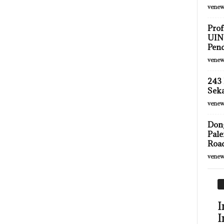
venew
Prof
UIN 
Pen
venew
243 
Sek
venew
Don
Pale
Roa
venew
I
I