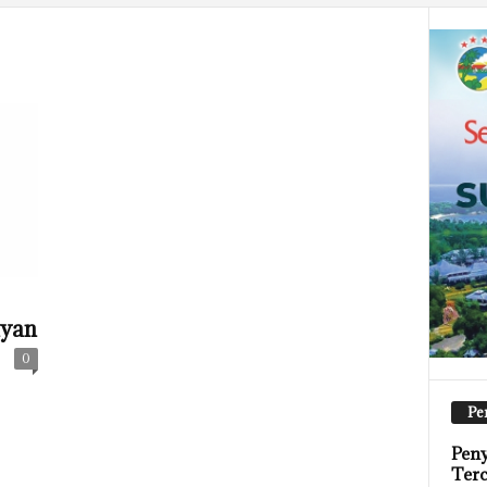
ayan
0
Pe
Peny
Terc