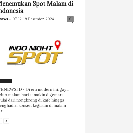
enemukan Spot Malam di
ndonesia
news
-
07:32, 19 Desember, 2024
0
eatured
ENEWS.ID - Di era modern ini, gaya
dup malam hari semakin digemari.
lai dari nongkrong di kafe hingga
nghadiri konser, kegiatan di malam
ri...