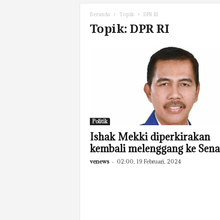
Beranda
Topik
DPR RI
Topik: DPR RI
Politik
Ishak Mekki diperkirakan
kembali melenggang ke Sen
venews
-
02:00, 19 Februari, 2024