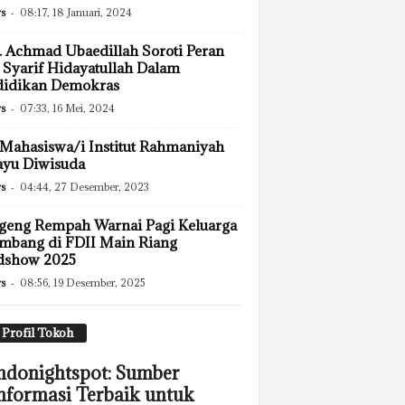
s
-
08:17, 18 Januari, 2024
. Achmad Ubaedillah Soroti Peran
Syarif Hidayatullah Dalam
didikan Demokras
s
-
07:33, 16 Mei, 2024
Mahasiswa/i Institut Rahmaniyah
ayu Diwisuda
s
-
04:44, 27 Desember, 2023
geng Rempah Warnai Pagi Keluarga
mbang di FDII Main Riang
dshow 2025
s
-
08:56, 19 Desember, 2025
Profil Tokoh
ndonightspot: Sumber
nformasi Terbaik untuk