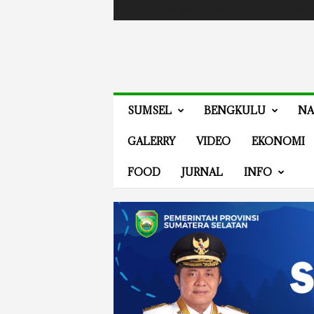
Masuk / Bergabung
Events
Guides
Advertis
V
SUMSEL
BENGKULU
NA
E
N
GALERRY
VIDEO
EKONOMI
E
W
FOOD
JURNAL
INFO
S