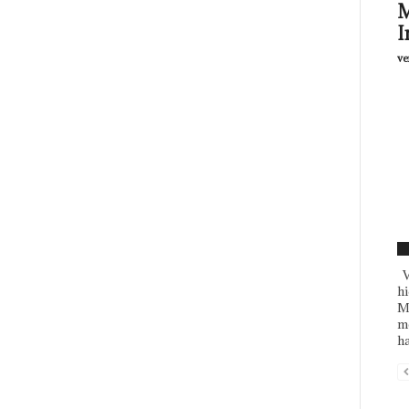
M
I
ve
F
V
hi
Mu
me
ha