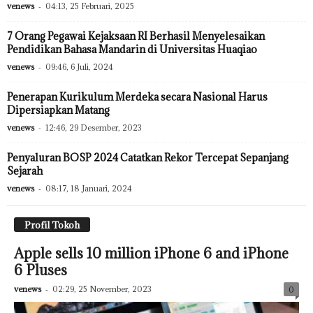
venews
-
04:13, 25 Februari, 2025
7 Orang Pegawai Kejaksaan RI Berhasil Menyelesaikan
Pendidikan Bahasa Mandarin di Universitas Huaqiao
venews
-
09:46, 6 Juli, 2024
Penerapan Kurikulum Merdeka secara Nasional Harus
Dipersiapkan Matang
venews
-
12:46, 29 Desember, 2023
Penyaluran BOSP 2024 Catatkan Rekor Tercepat Sepanjang
Sejarah
venews
-
08:17, 18 Januari, 2024
Profil Tokoh
Apple sells 10 million iPhone 6 and iPhone
6 Pluses
venews
-
02:29, 25 November, 2023
0