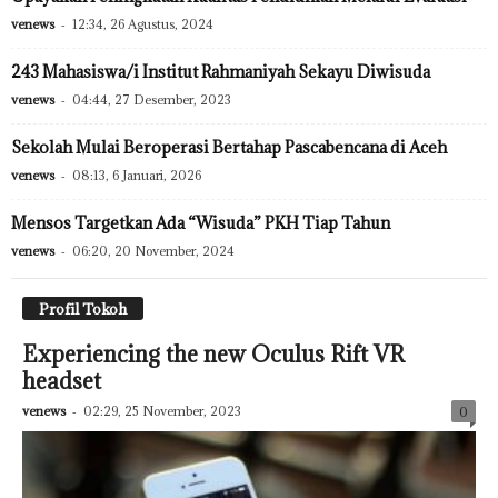
venews
-
12:34, 26 Agustus, 2024
243 Mahasiswa/i Institut Rahmaniyah Sekayu Diwisuda
venews
-
04:44, 27 Desember, 2023
Sekolah Mulai Beroperasi Bertahap Pascabencana di Aceh
venews
-
08:13, 6 Januari, 2026
Mensos Targetkan Ada “Wisuda” PKH Tiap Tahun
venews
-
06:20, 20 November, 2024
Profil Tokoh
Experiencing the new Oculus Rift VR
headset
venews
-
02:29, 25 November, 2023
0