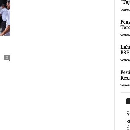
“Tuj
venew
Peny
Terc
venew
Lalu
BSP 
0
venew
Fest
Resm
venew
S
s
d