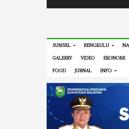
Masuk / Bergabung
Events
Guides
Advertis
V
SUMSEL
BENGKULU
NA
E
N
GALERRY
VIDEO
EKONOMI
E
W
FOOD
JURNAL
INFO
S