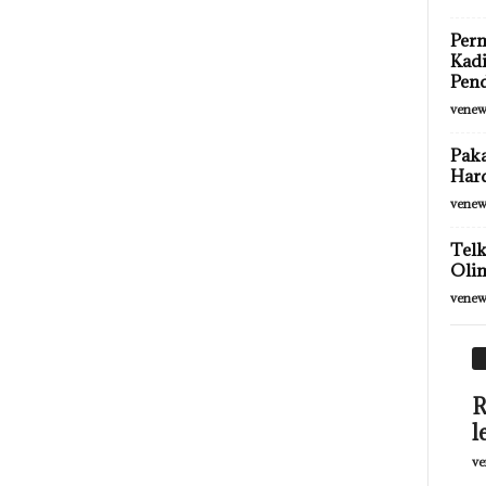
Perm
Kadi
Pen
venew
Paka
Har
venew
Telk
Olim
venew
R
l
ve