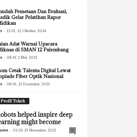
udah Pemetaan Dan Evaluasi,
sdik Gelar Pelatihan Rapor
didikan
s
-
12:01, 22 Oktober, 2024
ian Adat Warnai Upacara
diknas di SMAN 12 Palembang
s
-
08:19, 2 Mei, 2025
om Cetak Talenta Digital Lewat
piade Fiber Optik Nasional
s
-
08:01, 21 Desember, 2023
Profil Tokoh
obots helped inspire deep
earning might become
news
-
02:29, 25 November, 2023
0