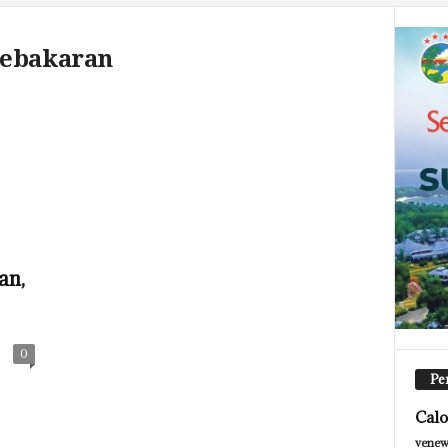
kebakaran
an,
0
Pe
Calo
venew