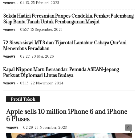
venews
-
04:13, 25 Februari, 2025
Sekda Hadiri Peresmian Ponpes Cendekia, Pemkot Palembang
Siap Bantu Tanah Untuk Pembangunan Masjid
venews
-
01:57, 15 September, 2025
72 Siswa siswi MTS dan Tijarotal Lantabur Cahaya Qur’ani
Menembus Peradaban
venews
-
02:27, 20 Mei, 2026
Kapal Nippon Maru Bersandar: Pemuda ASEAN-Jepang
Perkuat Diplomasi Lintas Budaya
venews
-
05:15, 22 November, 2024
Profil Tokoh
Apple sells 10 million iPhone 6 and iPhone
6 Pluses
venews
-
02:29, 25 November, 2023
0