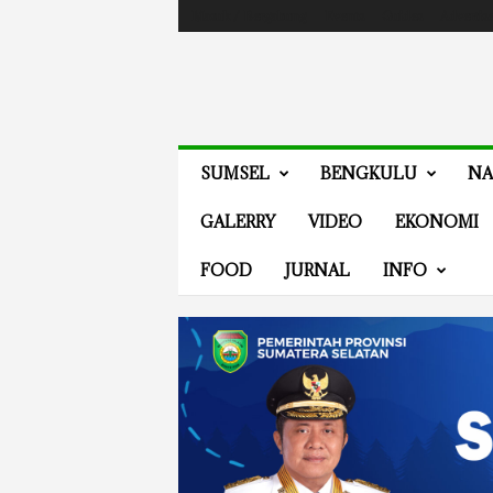
Masuk / Bergabung
Events
Guides
Advertis
V
SUMSEL
BENGKULU
NA
E
N
GALERRY
VIDEO
EKONOMI
E
W
FOOD
JURNAL
INFO
S