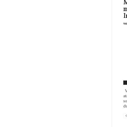
M
m
I
ve
F
V
at
so
du