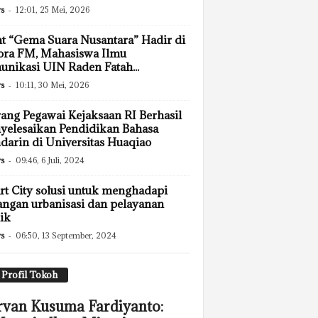
s
-
12:01, 25 Mei, 2026
t “Gema Suara Nusantara” Hadir di
ora FM, Mahasiswa Ilmu
nikasi UIN Raden Fatah...
s
-
10:11, 30 Mei, 2026
ang Pegawai Kejaksaan RI Berhasil
elesaikan Pendidikan Bahasa
arin di Universitas Huaqiao
s
-
09:46, 6 Juli, 2024
t City solusi untuk menghadapi
angan urbanisasi dan pelayanan
ik
s
-
06:50, 13 September, 2024
Profil Tokoh
rvan Kusuma Fardiyanto: