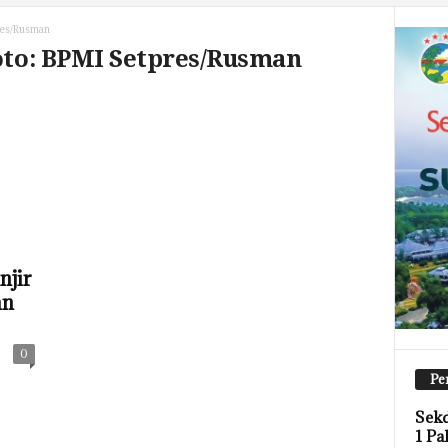
res/Rusman
Foto: BPMI Setpres/Rusman
njir
an
0
Pe
Sekd
1 Pa