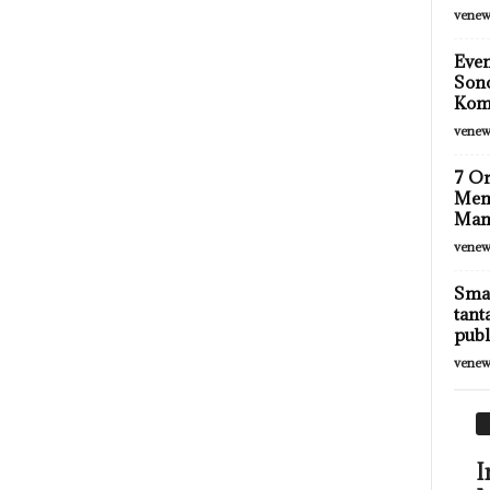
venew
Even
Son
Komu
venew
7 Or
Meny
Mand
venew
Smar
tant
publ
venew
I